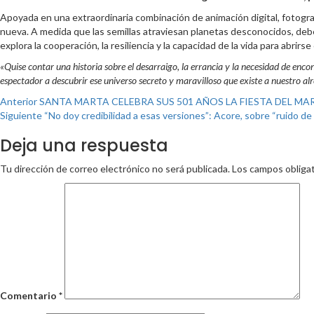
Apoyada en una extraordinaria combinación de animación digital, fotogr
nueva. A medida que las semillas atraviesan planetas desconocidos, deb
explora la cooperación, la resiliencia y la capacidad de la vida para abrir
«Quise contar una historia sobre el desarraigo, la errancia y la necesidad de encon
espectador a descubrir ese universo secreto y maravilloso que existe a nuestro al
Post
Anterior
SANTA MARTA CELEBRA SUS 501 AÑOS LA FIESTA DEL MAR
Siguiente
“No doy credibilidad a esas versiones”: Acore, sobre “ruido de
navigation
Deja una respuesta
Tu dirección de correo electrónico no será publicada.
Los campos obliga
Comentario
*