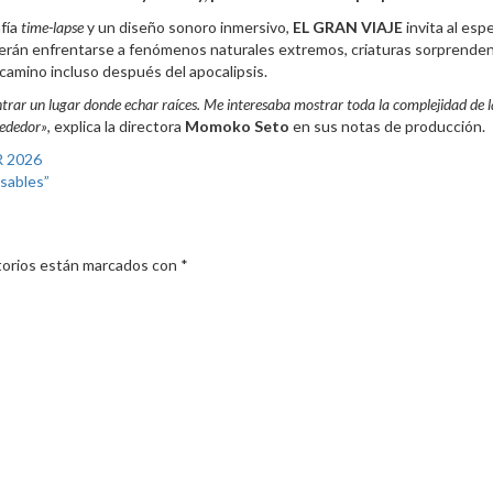
afía
time-lapse
y un diseño sonoro inmersivo,
EL GRAN VIAJE
invita al es
erán enfrentarse a fenómenos naturales extremos, criaturas sorprendent
se camino incluso después del apocalipsis.
trar un lugar donde echar raíces. Me interesaba mostrar toda la complejidad de la n
rededor»
, explica la directora
Momoko Seto
en sus notas de producción.
 2026
 sables”
torios están marcados con
*