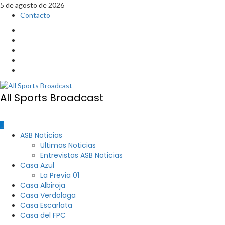
Saltar
5 de agosto de 2026
al
Contacto
contenido
Facebook
Twitter
TIK
TOK
Youtube
Instagram
All Sports Broadcast
Menú
ASB Noticias
principal
Ultimas Noticias
Entrevistas ASB Noticias
Casa Azul
La Previa 01
Casa Albiroja
Casa Verdolaga
Casa Escarlata
Casa del FPC