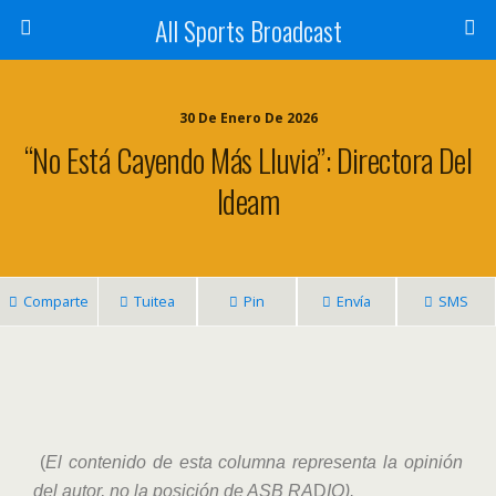
All Sports Broadcast
30 De Enero De 2026
“No Está Cayendo Más Lluvia”: Directora Del
Ideam
Comparte
Tuitea
Pin
Envía
SMS
(
El contenido de esta columna representa la opinión
del autor, no la posición de ASB RA
D
IO).