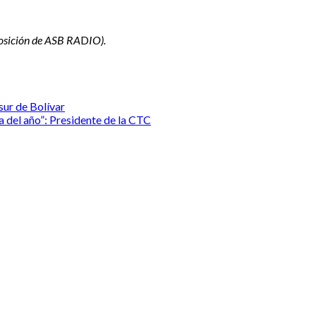
posición de ASB RA
D
IO).
ur de Bolívar
 del año”: Presidente de la CTC