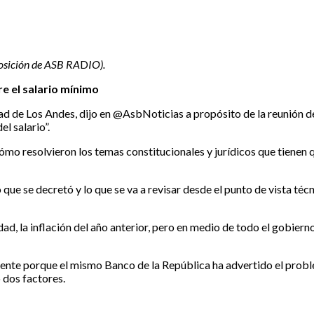
posición de ASB RA
D
IO).
re el salario mínimo
d de Los Andes, dijo en @AsbNoticias a propósito de la reunión de 
l salario”.
mo resolvieron los temas constitucionales y jurídicos que tienen q
 que se decretó y lo que se va a revisar desde el punto de vista técn
d, la inflación del año anterior, pero en medio de todo el gobier
nte porque el mismo Banco de la República ha advertido el problem
 dos factores.