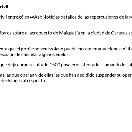
ivil
ivil entregó en @AsbNoticias detalles de las repercusiones de la r
itares sobre el aeropuerto de Maiquetía en la ciudad de Caracas s
cuenta que el gobierno venezolano puede incrementar acciones milita
decisión de cancelar algunos vuelos.
lo que deja como resultado 1500 pasajeros afectados sumando los a
 las que operan y de ellas las que han decidido suspender su oper
 decisiones al respecto.