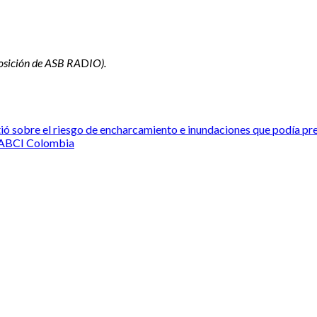
posición de ASB RA
D
IO).
rtió sobre el riesgo de encharcamiento e inundaciones que podía pr
IABCI Colombia