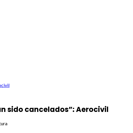
civil
n sido cancelados”: Aerocivil
tura