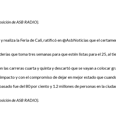
posición de ASB RA
D
IO).
 realiza la Feria de Cali, ratificó en @AsbNoticias que el certamen
derías que toma tres semanas para que estén listas para el 25, al t
 las carreras cuarta y quinta y descartó que se vayan a colocar gra
mpacto y con el compromiso de dejar en mejor estado que cuando la
pasado fue del 80 por ciento y 1.2 millones de personas en la ciud
posición de ASB RA
D
IO).