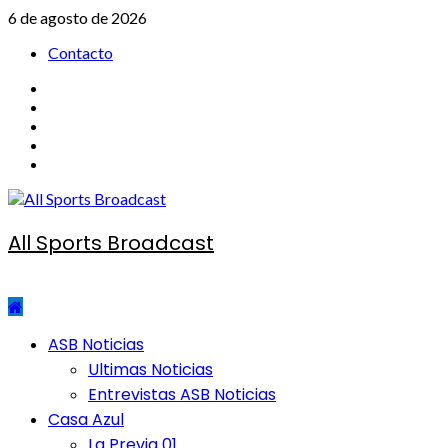
Saltar
6 de agosto de 2026
al
Contacto
contenido
Facebook
Twitter
TIK
TOK
Youtube
Instagram
All Sports Broadcast
Menú
ASB Noticias
principal
Ultimas Noticias
Entrevistas ASB Noticias
Casa Azul
La Previa 01